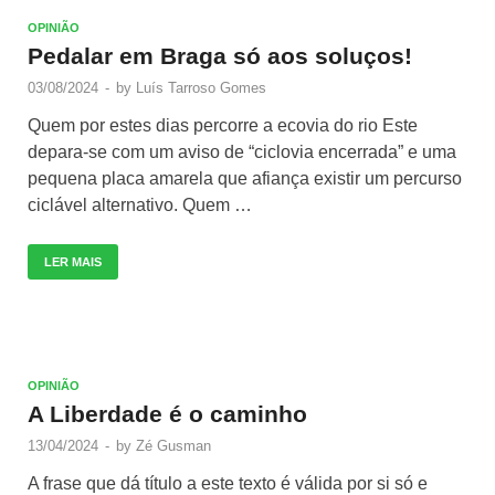
OPINIÃO
Pedalar em Braga só aos soluços!
03/08/2024
-
by
Luís Tarroso Gomes
Quem por estes dias percorre a ecovia do rio Este
depara-se com um aviso de “ciclovia encerrada” e uma
pequena placa amarela que afiança existir um percurso
ciclável alternativo. Quem …
LER MAIS
OPINIÃO
A Liberdade é o caminho
13/04/2024
-
by
Zé Gusman
A frase que dá título a este texto é válida por si só e