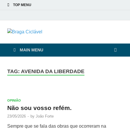
TOP MENU
Braga Ciclável
De bicicleta pela cidade e pelas pessoas
MAIN MENU
TAG:
AVENIDA DA LIBERDADE
OPINIÃO
Não sou vosso refém.
23/05/2026
-
by
João Forte
Sempre que se fala das obras que ocorreram na