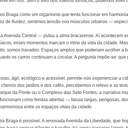
ive em nós. Sem o filtro dos roteiros turísticos, pudemos vive
mos Braga como um organismo que tenta funcionar em harmonia
ez de fluidez, sentimos tensão nos músculos urbanos — especi
 a Avenida Central — pulsa a alma bracarense. Aí acontecem e
díacos, esses momentos marcam o ritmo da vida da cidade. Mas
ito, somos travados. Espaços amplos que poderiam acolher a bic
nto os carros continuam a circular. A pergunta impõe-se: que
cioso, ágil, ecológico e acessível, permite-nos experienciar a c
cheiros dos jardins e dos cafés, percebemos o relevo e as text
arque da Ponte ou o Complexo das Sete Fontes, a narrativa mud
funcionam como feridas abertas — faixas largas, perigosas, do
 harmoniosa entre os espaços vitais da cidade.
ra Braga é possível. A renovada Avenida da Liberdade, que ho
 havia apenas trânsito e barulho, há agora passeios largos, bi