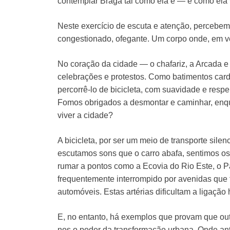
contemplar Braga tal como ela é — e como ela v
Neste exercício de escuta e atenção, percebe
congestionado, ofegante. Um corpo onde, em v
No coração da cidade — o chafariz, a Arcada e
celebrações e protestos. Como batimentos car
percorrê-lo de bicicleta, com suavidade e respe
Fomos obrigados a desmontar e caminhar, enqua
viver a cidade?
A bicicleta, por ser um meio de transporte silen
escutamos sons que o carro abafa, sentimos os 
rumar a pontos como a Ecovia do Rio Este, o P
frequentemente interrompido por avenidas que 
automóveis. Estas artérias dificultam a ligação
E, no entanto, há exemplos que provam que out
nos o poder da transformação urbana. Onde antes