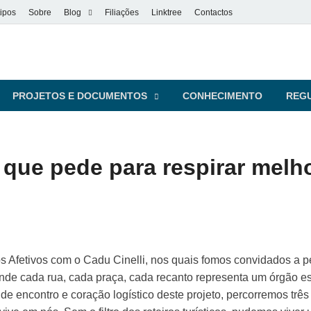
ipos
Sobre
Blog
Filiações
Linktree
Contactos
vel
s pessoas
PROJETOS E DOCUMENTOS
CONHECIMENTO
REG
 que pede para respirar melh
s Afetivos com o Cadu Cinelli, nos quais fomos convidados a 
nde cada rua, cada praça, cada recanto representa um órgão 
de encontro e coração logístico deste projeto, percorremos três