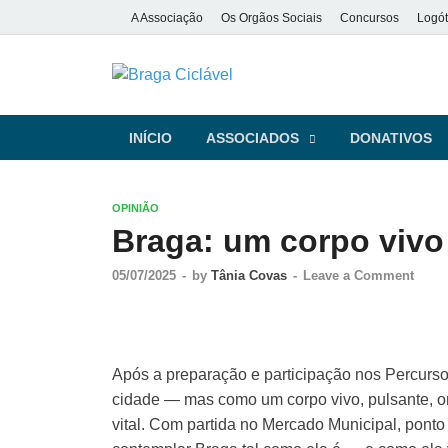
A Associação
Os Orgãos Sociais
Concursos
Logót
Braga Ciclá
De bicicleta pela cidade e pela
INÍCIO
ASSOCIADOS
DONATIVOS
OPINIÃO
Braga: um corpo vivo
05/07/2025
-
by
Tânia Covas
-
Leave a Comment
Após a preparação e participação nos Percurso
cidade — mas como um corpo vivo, pulsante, o
vital. Com partida no Mercado Municipal, ponto 