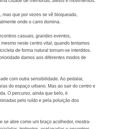
r uma cidade de memórias, afetos e movimentos.
, mas que por vezes se vê bloqueado,
almente onde o carro domina.
ncontros casuais, grandes eventos,
 mesmo neste centro vital, quando tentamos
icleta de forma natural tornam-se interditos.
 prioridade damos aos diferentes modos de
idade com outra sensibilidade. Ao pedalar,
uras do espaço urbano. Mas ao sair do centro e
a. O percurso, ainda que belo, é
minadas pelo ruído e pela poluição dos
je se abre como um braço acolhedor, mostra-
cicletas, trotinetes, esplanadas e encontros.