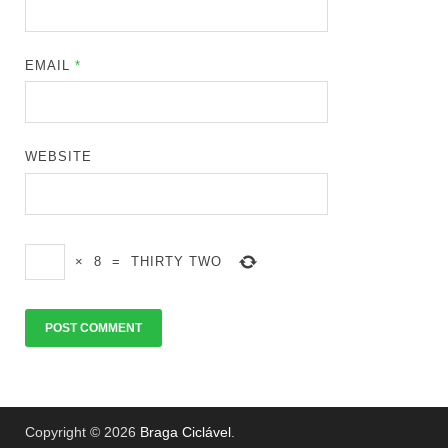
EMAIL
*
WEBSITE
×
8
=
THIRTY TWO
Copyright © 2026
Braga Ciclável
.