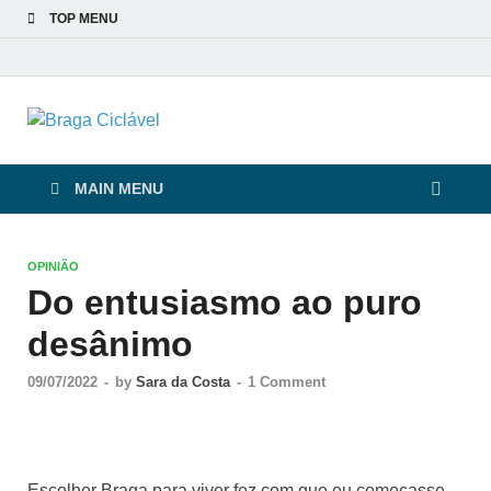
TOP MENU
Braga Ciclável
De bicicleta pela cidade e pelas pessoas
MAIN MENU
OPINIÃO
Do entusiasmo ao puro
desânimo
09/07/2022
-
by
Sara da Costa
-
1 Comment
Escolher Braga para viver fez com que eu começasse,