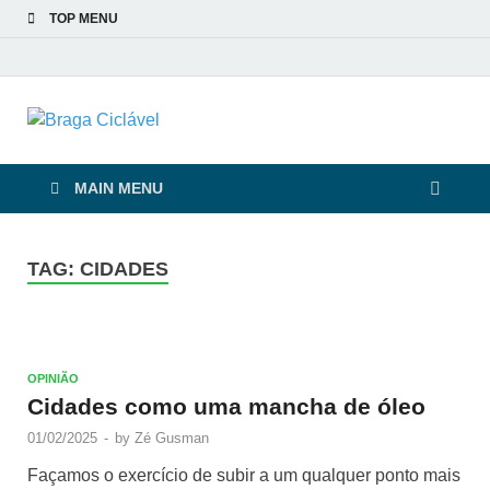
TOP MENU
Braga Ciclável
De bicicleta pela cidade e pelas pessoas
MAIN MENU
TAG:
CIDADES
OPINIÃO
Cidades como uma mancha de óleo
01/02/2025
-
by
Zé Gusman
Façamos o exercício de subir a um qualquer ponto mais