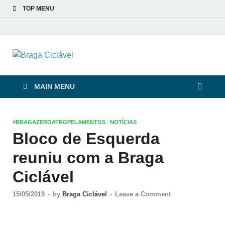
TOP MENU
Braga Ciclável
De bicicleta pela cidade e pelas pessoas
MAIN MENU
#BRAGAZEROATROPELAMENTOS
/
NOTÍCIAS
Bloco de Esquerda
reuniu com a Braga
Ciclável
15/05/2019
-
by
Braga Ciclável
-
Leave a Comment