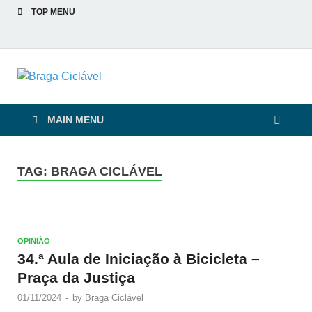
TOP MENU
Braga Ciclável
De bicicleta pela cidade e pelas pessoas
MAIN MENU
TAG:
BRAGA CICLÁVEL
OPINIÃO
34.ª Aula de Iniciação à Bicicleta –
Praça da Justiça
01/11/2024
-
by
Braga Ciclável