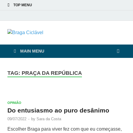
TOP MENU
Braga Ciclável
De bicicleta pela cidade e pelas pessoas
MAIN MENU
TAG:
PRAÇA DA REPÚBLICA
OPINIÃO
Do entusiasmo ao puro desânimo
09/07/2022
-
by
Sara da Costa
Escolher Braga para viver fez com que eu começasse,