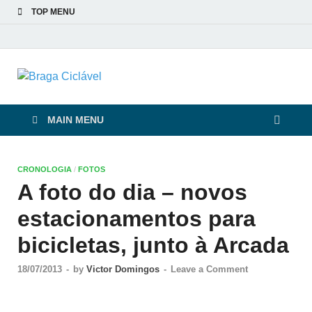
TOP MENU
Braga Ciclável
De bicicleta pela cidade e pelas pessoas
MAIN MENU
CRONOLOGIA
/
FOTOS
A foto do dia – novos
estacionamentos para
bicicletas, junto à Arcada
18/07/2013
-
by
Victor Domingos
-
Leave a Comment