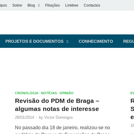
ipos
Sobre
Blog
Filiações
Linktree
Contactos
vel
s pessoas
PROJETOS E DOCUMENTOS
CONHECIMENTO
REG
CRONOLOGIA
/
NOTÍCIAS
/
OPINIÃO
E
Revisão do PDM de Braga –
R
algumas notas de interesse
S
e
28/01/2014
-
by
Victor Domingos
1
No passado dia 18 de janeiro, realizou-se no