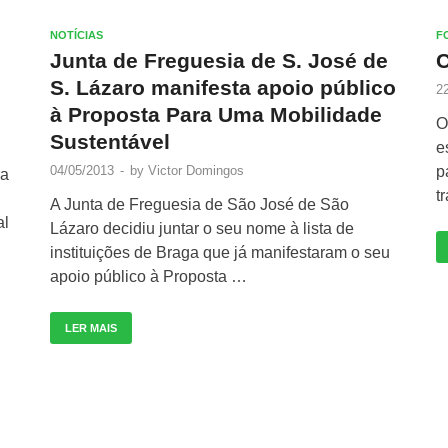
NOTÍCIAS
F
Junta de Freguesia de S. José de
C
S. Lázaro manifesta apoio público
2
à Proposta Para Uma Mobilidade
O
Sustentável
e
04/05/2013
-
by
Victor Domingos
p
ra
t
A Junta de Freguesia de São José de São
al
Lázaro decidiu juntar o seu nome à lista de
instituições de Braga que já manifestaram o seu
apoio público à Proposta …
LER MAIS