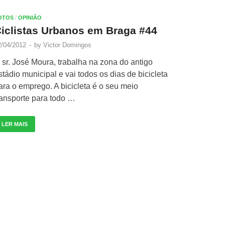
OTOS
/
OPINIÃO
iclistas Urbanos em Braga #44
2/04/2012
-
by
Victor Domingos
 sr. José Moura, trabalha na zona do antigo
stádio municipal e vai todos os dias de bicicleta
ara o emprego. A bicicleta é o seu meio
ransporte para todo …
LER MAIS