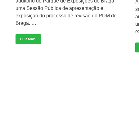
auditório do Parque de Exposições de Braga,
A
uma Sessão Pública de apresentação e
s
exposição do processo de revisão do PDM de
a
Braga. …
u
e
LER MAIS