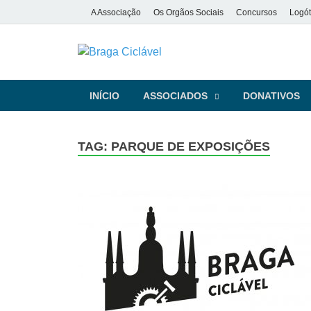
A Associação
Os Orgãos Sociais
Concursos
Logót
Braga Ciclá
De bicicleta pela cidade e pela
INÍCIO
ASSOCIADOS
DONATIVOS
TAG:
PARQUE DE EXPOSIÇÕES