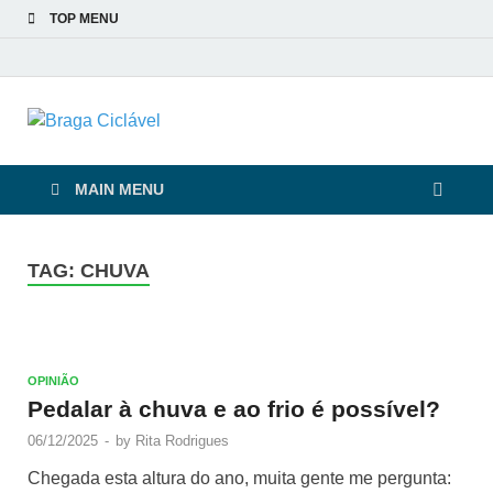
TOP MENU
Braga Ciclável
De bicicleta pela cidade e pelas pessoas
MAIN MENU
TAG:
CHUVA
OPINIÃO
Pedalar à chuva e ao frio é possível?
06/12/2025
-
by
Rita Rodrigues
Chegada esta altura do ano, muita gente me pergunta: