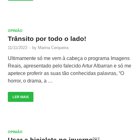
OPINIÃO
Trânsito por todo o lado!
11/11/2023
-
by
Marina Cerqueira
Ultimamente só me vem à cabeça o programa Imagens
Reais, apresentado pelo falecido Artur Albarran e só me
apetece proferir as suas tão conhecidas palavras, “O
horror, o drama, a …
LER MAIS
OPINIÃO
Usar a bicicleta no inverno￼