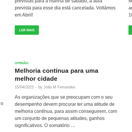
previstas para a manhã de sábado, a aula
M
prevista para esse dia está cancelada. Voltámos
a
em Abril!
1
LER MAIS
OPINIÃO
Melhoria contínua para uma
melhor cidade
15/04/2023
-
by
João M Fernandes
As organizações que se preocupam com o seu
 o
desempenho devem procurar ter uma atitude de
melhoria contínua, para assim conseguirem, com
um conjunto de pequenas atitudes, ganhos
significativos. O somatório …