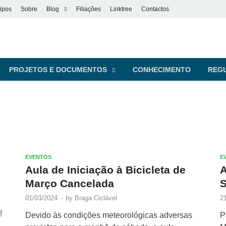
ipos
Sobre
Blog
Filiações
Linktree
Contactos
vel
s pessoas
PROJETOS E DOCUMENTOS
CONHECIMENTO
REG
EVENTOS
E
Aula de Iniciação à Bicicleta de
A
Março Cancelada
S
01/03/2024
-
by
Braga Ciclável
2
!
Devido às condições meteorológicas adversas
P