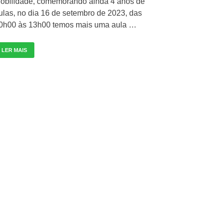
obilidade, comemorando ainda 4 anos de
ulas, no dia 16 de setembro de 2023, das
0h00 às 13h00 temos mais uma aula …
LER MAIS