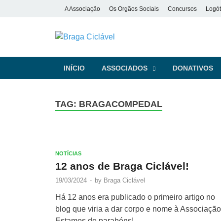
A Associação
Os Orgãos Sociais
Concursos
Logót
Braga Ciclá
De bicicleta pela cidade e pela
INÍCIO
ASSOCIADOS
DONATIVOS
TAG:
BRAGACOMPEDAL
NOTÍCIAS
12 anos de Braga Ciclável!
19/03/2024
-
by
Braga Ciclável
Há 12 anos era publicado o primeiro artigo no
blog que viria a dar corpo e nome à Associação
Estamos de parabéns!