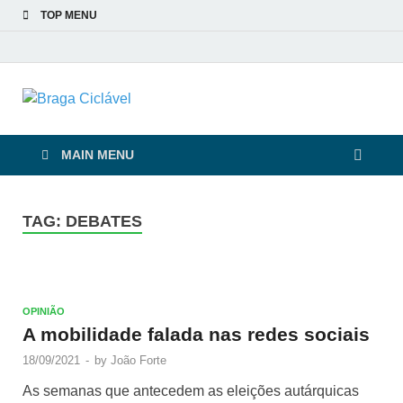
TOP MENU
Braga Ciclável
De bicicleta pela cidade e pelas pessoas
MAIN MENU
TAG:
DEBATES
OPINIÃO
A mobilidade falada nas redes sociais
18/09/2021
-
by
João Forte
As semanas que antecedem as eleições autárquicas