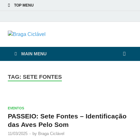
TOP MENU
Braga Ciclável
De bicicleta pela cidade e pelas pessoas
MAIN MENU
TAG:
SETE FONTES
EVENTOS
PASSEIO: Sete Fontes – Identificação
das Aves Pelo Som
11/03/2025
-
by
Braga Ciclável