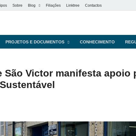
ipos
Sobre
Blog
Filiações
Linktree
Contactos
vel
s pessoas
PROJETOS E DOCUMENTOS
CONHECIMENTO
REG
 São Victor manifesta apoio 
Sustentável