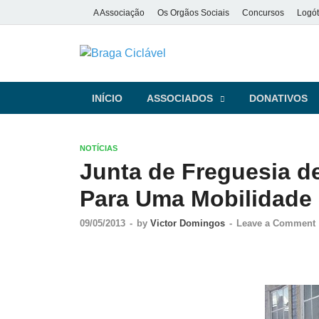
A Associação
Os Orgãos Sociais
Concursos
Logót
Braga Ciclá
De bicicleta pela cidade e pela
INÍCIO
ASSOCIADOS
DONATIVOS
NOTÍCIAS
Junta de Freguesia de
Para Uma Mobilidade 
09/05/2013
-
by
Victor Domingos
-
Leave a Comment