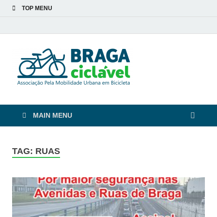
TOP MENU
Braga
De bicicleta pela cidade
e pelas pessoas
Ciclável
MAIN MENU
TAG:
RUAS