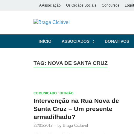
A Associação
Os Orgãos Sociais
Concursos
Logót
Braga Ciclá
De bicicleta pela cidade e pela
INÍCIO
ASSOCIADOS
DONATIVOS
TAG:
NOVA DE SANTA CRUZ
COMUNICADO
/
OPINIÃO
Intervenção na Rua Nova de
Santa Cruz – Um presente
armadilhado?
22/01/2017
-
by
Braga Ciclável