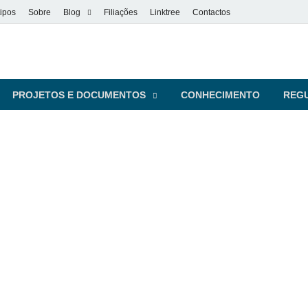
ipos
Sobre
Blog
Filiações
Linktree
Contactos
vel
s pessoas
PROJETOS E DOCUMENTOS
CONHECIMENTO
REG