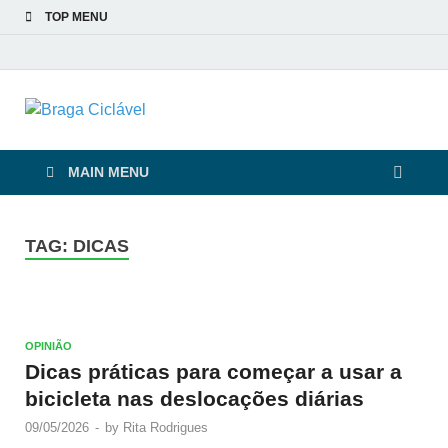
TOP MENU
Braga Ciclável
De bicicleta pela cidade e pelas pessoas
MAIN MENU
TAG:
DICAS
OPINIÃO
Dicas práticas para começar a usar a
bicicleta nas deslocações diárias
09/05/2026
-
by
Rita Rodrigues