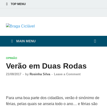
TOP MENU
Braga Ciclável
De bicicleta pela cidade e pelas pessoas
MAIN MENU
OPINIÃO
Verão em Duas Rodas
21/08/2017
-
by
Rosinha Silva
-
Leave a Comment
Para uma boa parte dos cidadãos, verão é sinónimo de
férias, pelas quais se anseia todo o ano… e férias são