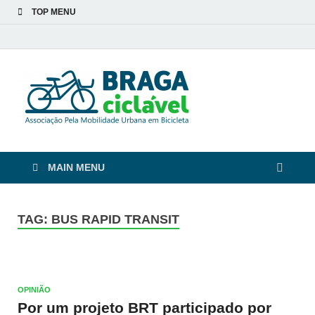
TOP MENU
Braga
De bicicleta pela cidade
e pelas pessoas
Ciclável
MAIN MENU
TAG:
BUS RAPID TRANSIT
OPINIÃO
Por um projeto BRT participado por