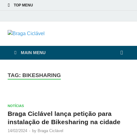
TOP MENU
Braga Ciclável
De bicicleta pela cidade e pelas pessoas
MAIN MENU
TAG:
BIKESHARING
NOTÍCIAS
Braga Ciclável lança petição para
instalação de Bikesharing na cidade
14/02/2024
-
by
Braga Ciclável