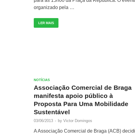
para as 15h00 da Praça da República. O event
organizado pela …
LER MAIS
NOTÍCIAS
Associação Comercial de Braga
manifesta apoio público à
Proposta Para Uma Mobilidade
Sustentável
03/06/2013
-
by
Victor Domingos
A Associação Comercial de Braga (ACB) decid