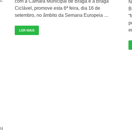
o,
com a Câmara Municipal de Braga e a Braga
N
Ciclável, promove esta 6ª feira, dia 16 de
B
setembro, no âmbito da Semana Europeia …
“
p
e
LER MAIS
iu