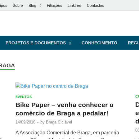
ipos
Sobre
Blog
Filiações
Linktree
Contactos
vel
s pessoas
PROJETOS E DOCUMENTOS
CONHECIMENTO
REG
BRAGA
C
EVENTOS
D
Bike Paper – venha conhecer o
e
comércio de Braga a pedalar!
14/09/2016
-
by
Braga Ciclável
0
A Associação Comercial de Braga, em parceria