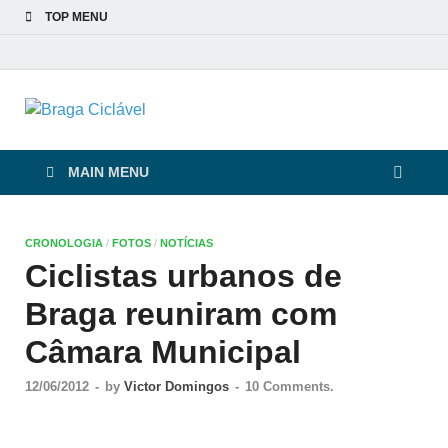
TOP MENU
Braga Ciclável
De bicicleta pela cidade e pelas pessoas
MAIN MENU
CRONOLOGIA
/
FOTOS
/
NOTÍCIAS
Ciclistas urbanos de
Braga reuniram com
Câmara Municipal
12/06/2012
-
by
Victor Domingos
-
10 Comments.