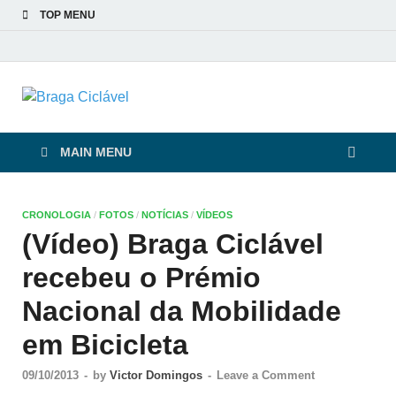
TOP MENU
Braga Ciclável
De bicicleta pela cidade e pelas pessoas
MAIN MENU
CRONOLOGIA
/
FOTOS
/
NOTÍCIAS
/
VÍDEOS
(Vídeo) Braga Ciclável
recebeu o Prémio
Nacional da Mobilidade
em Bicicleta
09/10/2013
-
by
Victor Domingos
-
Leave a Comment