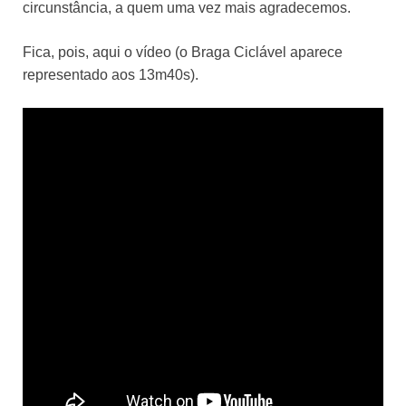
circunstância, a quem uma vez mais agradecemos.
Fica, pois, aqui o vídeo (o Braga Ciclável aparece
representado aos 13m40s).