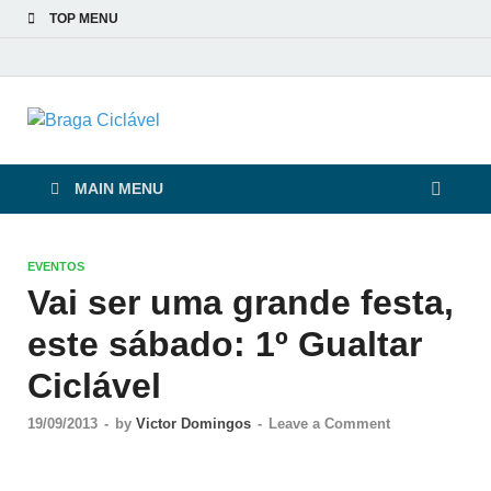
TOP MENU
Braga Ciclável
De bicicleta pela cidade e pelas pessoas
MAIN MENU
EVENTOS
Vai ser uma grande festa,
este sábado: 1º Gualtar
Ciclável
19/09/2013
-
by
Victor Domingos
-
Leave a Comment