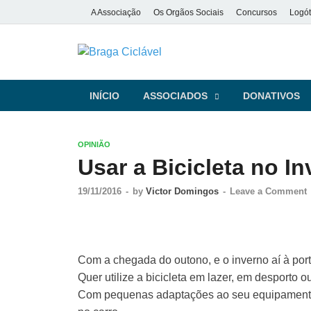
A Associação
Os Orgãos Sociais
Concursos
Logót
Braga Ciclá
De bicicleta pela cidade e pela
INÍCIO
ASSOCIADOS
DONATIVOS
OPINIÃO
Usar a Bicicleta no I
19/11/2016
-
by
Victor Domingos
-
Leave a Comment
Com a chegada do outono, e o inverno aí à port
Quer utilize a bicicleta em lazer, em desporto 
Com pequenas adaptações ao seu equipamento h