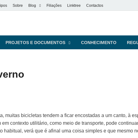
ipos
Sobre
Blog
Filiações
Linktree
Contactos
vel
s pessoas
PROJETOS E DOCUMENTOS
CONHECIMENTO
REG
nverno
a, muitas bicicletas tendem a ficar encostadas a um canto, à e
ou em contexto utilitário, como meio de transporte, pode continu
abitual, verá que é afinal uma coisa simples e que mesmo no 