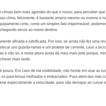
m climas bem mais agrestes do que o nosso, para perceber que p
sso clima, felizmente, é bastante ameno mesmo no inverno e na
uipamento certo, como um simples fato impermeável, podemos c
 chegando secos ao nosso destino.
mente afinada e lubrificada. Por isso, se ainda não fez uma revi
ocar uns guarda-lamas e um protetor de corrente, caso a bicic
as e não só, e nesta altura ainda dá mais mais jeito porque, 
 chover mais tarde.
é pouco. Em caso de má visibilidade, não hesite em usar as luze
e os para-brisas molhados e embaciados. Para além das más co
r especialmente a velocidade, para não derrapar ao curvar ou