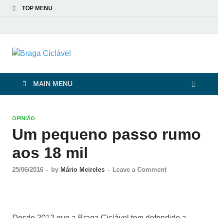
TOP MENU
Braga Ciclável
De bicicleta pela cidade e pelas pessoas
MAIN MENU
OPINIÃO
Um pequeno passo rumo
aos 18 mil
25/06/2016
-
by
Mário Meireles
-
Leave a Comment
Desde 2012 que a Braga Ciclável tem defendido a