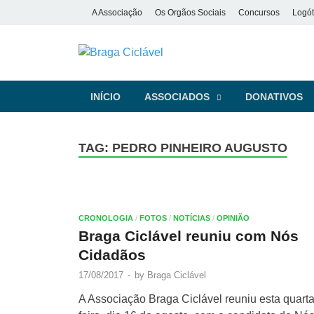
A Associação
Os Orgãos Sociais
Concursos
Logót
Braga Ciclá
De bicicleta pela cidade e pela
INÍCIO
ASSOCIADOS
DONATIVOS
TAG:
PEDRO PINHEIRO AUGUSTO
CRONOLOGIA
/
FOTOS
/
NOTÍCIAS
/
OPINIÃO
Braga Ciclável reuniu com Nós
Cidadãos
17/08/2017
-
by
Braga Ciclável
A Associação Braga Ciclável reuniu esta quarta