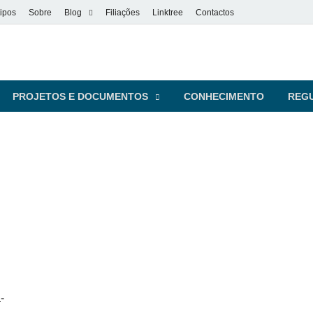
ipos
Sobre
Blog
Filiações
Linktree
Contactos
vel
s pessoas
PROJETOS E DOCUMENTOS
CONHECIMENTO
REG
-