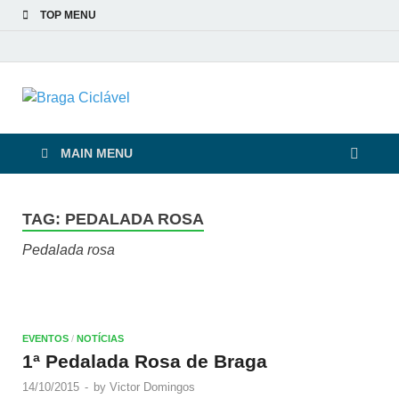
TOP MENU
Braga Ciclável
De bicicleta pela cidade e pelas pessoas
MAIN MENU
TAG:
PEDALADA ROSA
Pedalada rosa
EVENTOS
/
NOTÍCIAS
1ª Pedalada Rosa de Braga
14/10/2015
-
by
Victor Domingos