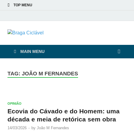
TOP MENU
Braga Ciclável
De bicicleta pela cidade e pelas pessoas
MAIN MENU
TAG:
JOÃO M FERNANDES
OPINIÃO
Ecovia do Cávado e do Homem: uma
década e meia de retórica sem obra
14/03/2026
-
by
João M Fernandes