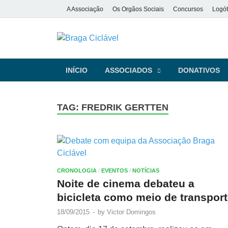
A Associação
Os Orgãos Sociais
Concursos
Logót
Braga Ciclá
De bicicleta pela cidade e pela
INÍCIO
ASSOCIADOS
DONATIVOS
TAG:
FREDRIK GERTTEN
CRONOLOGIA
/
EVENTOS
/
NOTÍCIAS
Noite de cinema debateu a
bicicleta como meio de transpor
18/09/2015
-
by
Victor Domingos