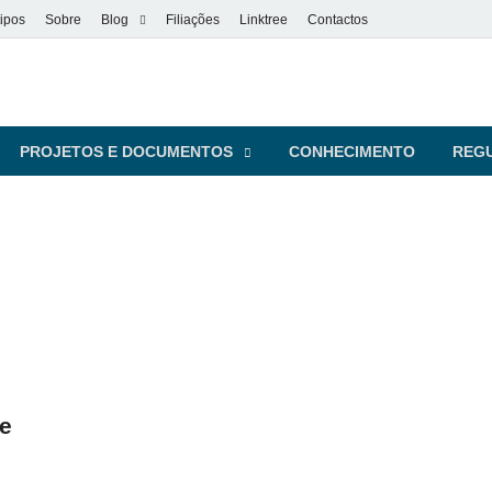
ipos
Sobre
Blog
Filiações
Linktree
Contactos
vel
s pessoas
PROJETOS E DOCUMENTOS
CONHECIMENTO
REG
te