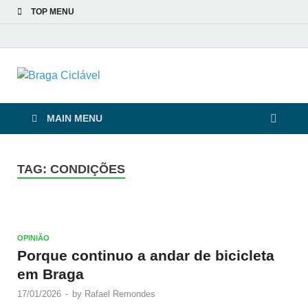
TOP MENU
Braga Ciclável
De bicicleta pela cidade e pelas pessoas
MAIN MENU
TAG:
CONDIÇÕES
OPINIÃO
Porque continuo a andar de bicicleta
em Braga
17/01/2026
-
by
Rafael Remondes