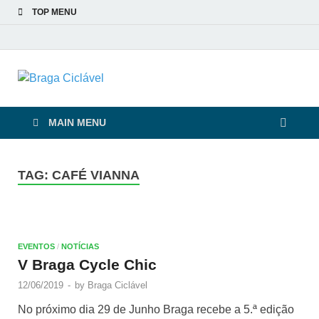
TOP MENU
Braga Ciclável
De bicicleta pela cidade e pelas pessoas
MAIN MENU
TAG:
CAFÉ VIANNA
EVENTOS
/
NOTÍCIAS
V Braga Cycle Chic
12/06/2019
-
by
Braga Ciclável
No próximo dia 29 de Junho Braga recebe a 5.ª edição