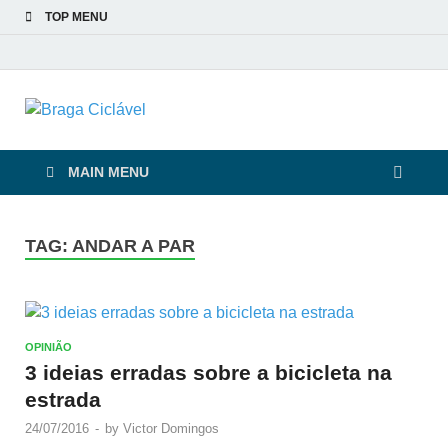
TOP MENU
Braga Ciclável
De bicicleta pela cidade e pelas pessoas
MAIN MENU
TAG:
ANDAR A PAR
OPINIÃO
3 ideias erradas sobre a bicicleta na
estrada
24/07/2016
-
by
Victor Domingos