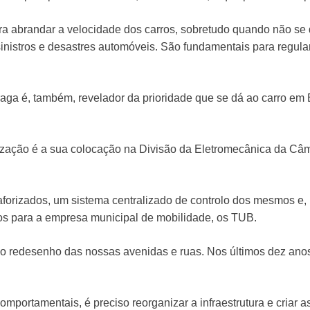
ra abrandar a velocidade dos carros, sobretudo quando não s
 sinistros e desastres automóveis. São fundamentais para regu
aga é, também, revelador da prioridade que se dá ao carro em B
ização é a sua colocação na Divisão da Eletromecânica da Câ
aforizados, um sistema centralizado de controlo dos mesmos e
s para a empresa municipal de mobilidade, os TUB.
 do redesenho das nossas avenidas e ruas. Nos últimos dez an
portamentais, é preciso reorganizar a infraestrutura e criar a