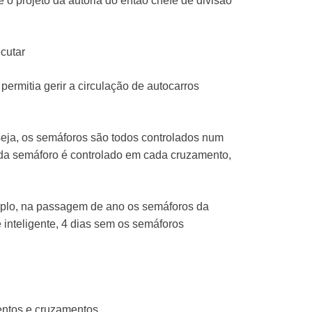
o projeto da autoria do então chefe de divisão
cutar
ermitia gerir a circulação de autocarros
seja, os semáforos são todos controlados num
ada semáforo é controlado em cada cruzamento,
mplo, na passagem de ano os semáforos da
 inteligente, 4 dias sem os semáforos
entos e cruzamentos.