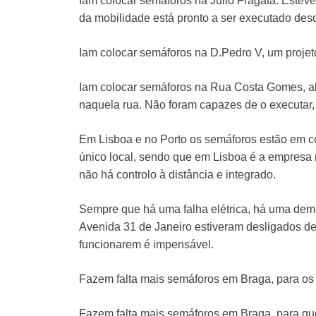
Iam colocar semáforos na Júlio Fragata. Esteve
da mobilidade está pronto a ser executado des
Iam colocar semáforos na D.Pedro V, um projet
Iam colocar semáforos na Rua Costa Gomes, algo
naquela rua. Não foram capazes de o executar, o
Em Lisboa e no Porto os semáforos estão em co
único local, sendo que em Lisboa é a empresa
não há controlo à distância e integrado.
Sempre que há uma falha elétrica, há uma dem
Avenida 31 de Janeiro estiveram desligados de
funcionarem é impensável.
Fazem falta mais semáforos em Braga, para os
Fazem falta mais semáforos em Braga, para que