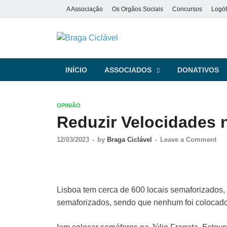
A Associação
Os Orgãos Sociais
Concursos
Logót
Braga Ciclá
De bicicleta pela cidade e pela
INÍCIO
ASSOCIADOS
DONATIVOS
OPINIÃO
Reduzir Velocidades 
12/03/2023
-
by
Braga Ciclável
-
Leave a Comment
Lisboa tem cerca de 600 locais semaforizados, 
semaforizados, sendo que nenhum foi colocado