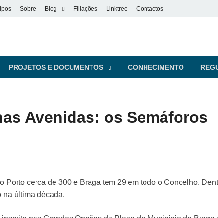
ipos
Sobre
Blog
Filiações
Linktree
Contactos
vel
s pessoas
PROJETOS E DOCUMENTOS
CONHECIMENTO
REG
nas Avenidas: os Semáforos
o Porto cerca de 300 e Braga tem 29 em todo o Concelho. Dentr
 na última década.