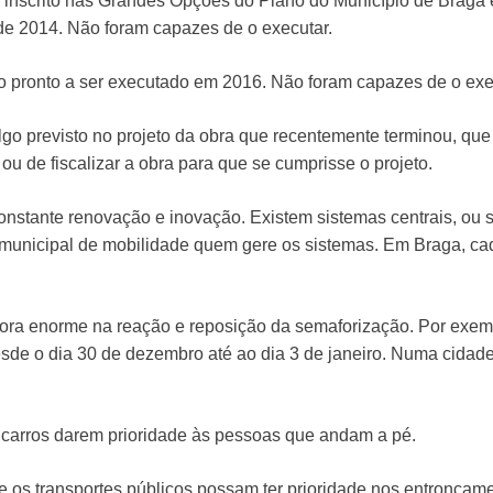
 inscrito nas Grandes Opções do Plano do Município de Braga e 
de 2014. Não foram capazes de o executar.
o pronto a ser executado em 2016. Não foram capazes de o exe
 previsto no projeto da obra que recentemente terminou, que p
u de fiscalizar a obra para que se cumprisse o projeto.
nstante renovação e inovação. Existem sistemas centrais, ou 
 municipal de mobilidade quem gere os sistemas. Em Braga, c
ora enorme na reação e reposição da semaforização. Por exe
sde o dia 30 de dezembro até ao dia 3 de janeiro. Numa cidade
 carros darem prioridade às pessoas que andam a pé.
 os transportes públicos possam ter prioridade nos entroncam