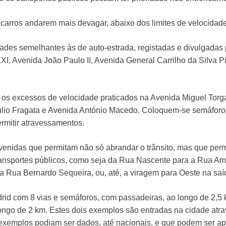
carros andarem mais devagar, abaixo dos limites de velocidade
ades semelhantes às de auto-estrada, registadas e divulgadas
, Avenida João Paulo II, Avenida General Carrilho da Silva P
 os excessos de velocidade praticados na Avenida Miguel Tor
úlio Fragata e Avenida António Macedo. Coloquem-se semáforos 
ermitir atravessamentos.
enidas que permitam não só abrandar o trânsito, mas que per
transportes públicos, como seja da Rua Nascente para a Rua A
a Rua Bernardo Sequeira, ou, até, a viragem para Oeste na sa
rid com 8 vias e semáforos, com passadeiras, ao longo de 2,5
ongo de 2 km. Estes dois exemplos são entradas na cidade atra
xemplos podiam ser dados, até nacionais, e que podem ser ap