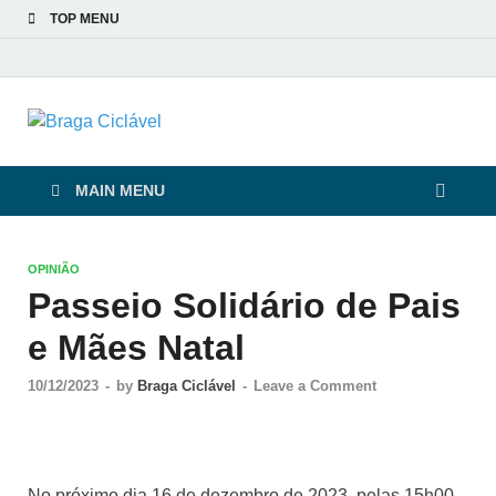
TOP MENU
Braga Ciclável
De bicicleta pela cidade e pelas pessoas
MAIN MENU
OPINIÃO
Passeio Solidário de Pais
e Mães Natal
10/12/2023
-
by
Braga Ciclável
-
Leave a Comment
No próximo dia 16 de dezembro de 2023, pelas 15h00,