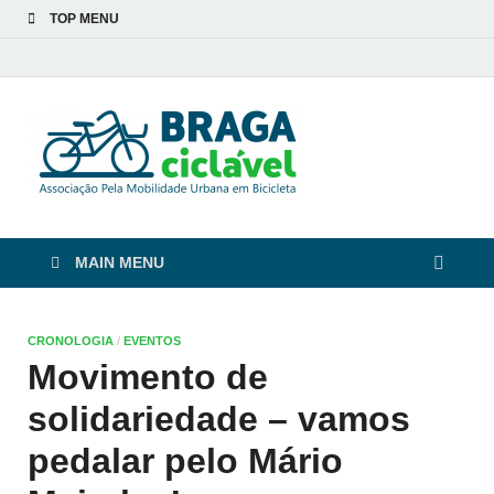
TOP MENU
Braga
De bicicleta pela cidade
e pelas pessoas
Ciclável
MAIN MENU
CRONOLOGIA
/
EVENTOS
Movimento de
solidariedade – vamos
pedalar pelo Mário