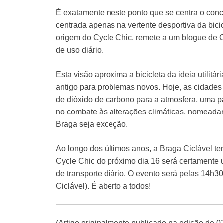
É exatamente neste ponto que se centra o conce
centrada apenas na vertente desportiva da bici
origem do Cycle Chic, remete a um blogue de C
de uso diário.
Esta visão aproxima a bicicleta da ideia utilit
antigo para problemas novos. Hoje, as cidade
de dióxido de carbono para a atmosfera, uma par
no combate às alterações climáticas, nomeadam
Braga seja exceção.
Ao longo dos últimos anos, a Braga Ciclável te
Cycle Chic do próximo dia 16 será certamente 
de transporte diário. O evento será pelas 14h3
Ciclável). É aberto a todos!
(Artigo originalmente publicado na edição de 0