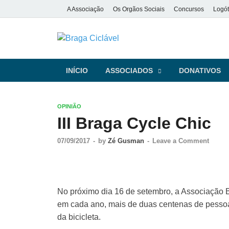
A Associação
Os Orgãos Sociais
Concursos
Logót
Braga Ciclá
De bicicleta pela cidade e pela
INÍCIO
ASSOCIADOS
DONATIVOS
OPINIÃO
III Braga Cycle Chic
07/09/2017
-
by
Zé Gusman
-
Leave a Comment
No próximo dia 16 de setembro, a Associação Br
em cada ano, mais de duas centenas de pessoa
da bicicleta.