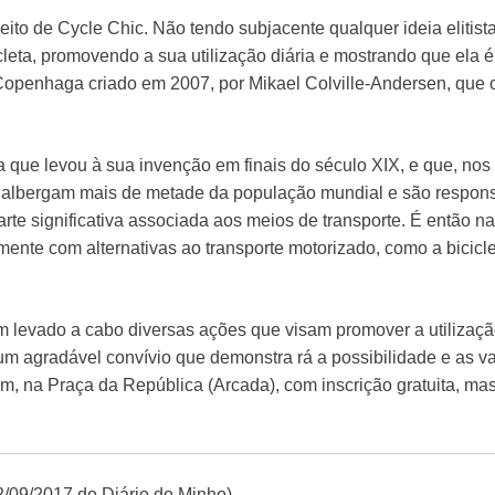
ito de Cycle Chic. Não tendo subjacente qualquer ideia elitista
cleta, promovendo a sua utilização diária e mostrando que ela 
openhaga criado em 2007, por Mikael Colville-Andersen, que ol
ária que levou à sua invenção em finais do século XIX, e que, n
s albergam mais de metade da população mundial e são respon
te significativa associada aos meios de transporte. É então na
ente com alternativas ao transporte motorizado, como a bicicl
m levado a cabo diversas ações que visam promover a utilização
um agradável convívio que demonstra rá a possibilidade e as va
0m, na Praça da República (Arcada), com inscrição gratuita, ma
2/09/2017 do Diário do Minho)