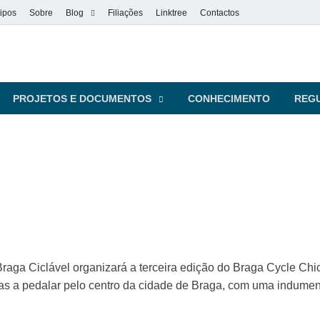
ipos
Sobre
Blog
Filiações
Linktree
Contactos
vel
s pessoas
PROJETOS E DOCUMENTOS
CONHECIMENTO
REG
aga Ciclável organizará a terceira edição do Braga Cycle Chic.
s a pedalar pelo centro da cidade de Braga, com uma indument