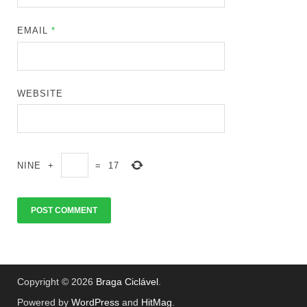
EMAIL
*
WEBSITE
NINE
+
=
17
Copyright © 2026
Braga Ciclável
.
Powered by
WordPress
and
HitMag
.