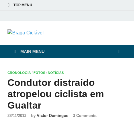
TOP MENU
Braga Ciclável
De bicicleta pela cidade e pelas pessoas
MAIN MENU
CRONOLOGIA
/
FOTOS
/
NOTÍCIAS
Condutor distraído
atropelou ciclista em
Gualtar
28/11/2013
-
by
Victor Domingos
-
3 Comments.