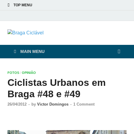
TOP MENU
Braga Ciclável
De bicicleta pela cidade e pelas pessoas
MAIN MENU
FOTOS
/
OPINIÃO
Ciclistas Urbanos em
Braga #48 e #49
26/04/2012
-
by
Victor Domingos
-
1 Comment