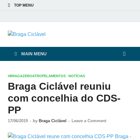
TOP MENU
Braga Ciclável
De bicicleta pela cidade e pelas pessoas
MAIN MENU
#BRAGAZEROATROPELAMENTOS
/
NOTÍCIAS
Braga Ciclável reuniu
com concelhia do CDS-
PP
17/06/2019
-
by
Braga Ciclável
-
Leave a Comment