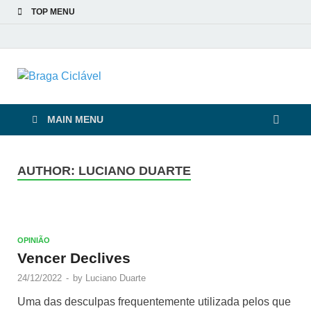
TOP MENU
Braga Ciclável
De bicicleta pela cidade e pelas pessoas
MAIN MENU
AUTHOR: LUCIANO DUARTE
OPINIÃO
Vencer Declives
24/12/2022
-
by
Luciano Duarte
Uma das desculpas frequentemente utilizada pelos que