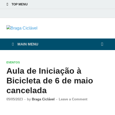
TOP MENU
Braga Ciclável
De bicicleta pela cidade e pelas pessoas
MAIN MENU
EVENTOS
Aula de Iniciação à
Bicicleta de 6 de maio
cancelada
05/05/2023
-
by
Braga Ciclável
-
Leave a Comment