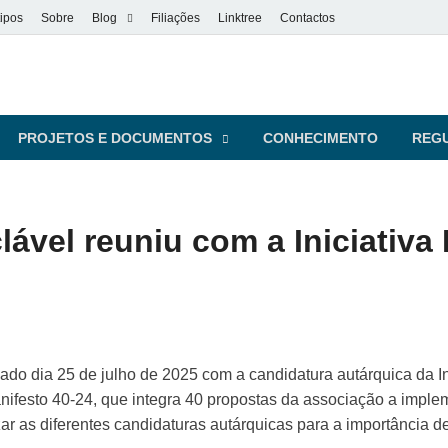
ipos
Sobre
Blog
Filiações
Linktree
Contactos
vel
s pessoas
PROJETOS E DOCUMENTOS
CONHECIMENTO
REG
ável reuniu com a Iniciativa 
do dia 25 de julho de 2025 com a candidatura autárquica da In
nifesto 40-24, que integra 40 propostas da associação a impl
izar as diferentes candidaturas autárquicas para a importância d