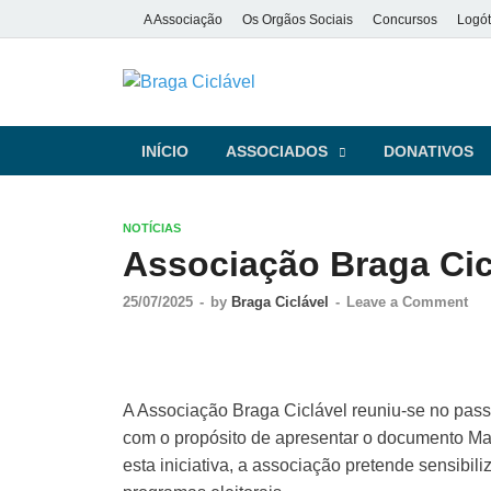
A Associação
Os Orgãos Sociais
Concursos
Logót
Braga Ciclá
De bicicleta pela cidade e pela
INÍCIO
ASSOCIADOS
DONATIVOS
NOTÍCIAS
Associação Braga Cicl
25/07/2025
-
by
Braga Ciclável
-
Leave a Comment
A Associação Braga Ciclável reuniu-se no passa
com o propósito de apresentar o documento Ma
esta iniciativa, a associação pretende sensibil