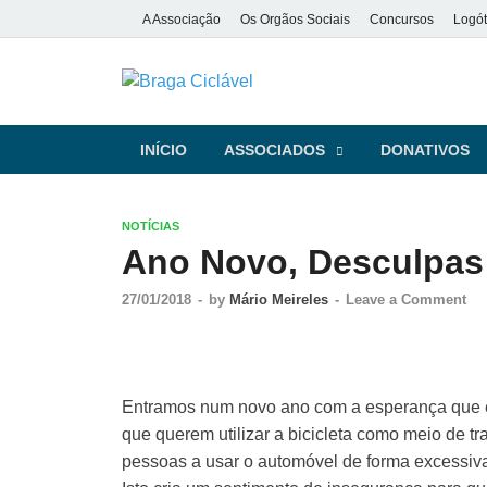
A Associação
Os Orgãos Sociais
Concursos
Logót
Braga Ciclá
De bicicleta pela cidade e pela
INÍCIO
ASSOCIADOS
DONATIVOS
NOTÍCIAS
Ano Novo, Desculpas
27/01/2018
-
by
Mário Meireles
-
Leave a Comment
Entramos num novo ano com a esperança que est
que querem utilizar a bicicleta como meio de tr
pessoas a usar o automóvel de forma excessiva 