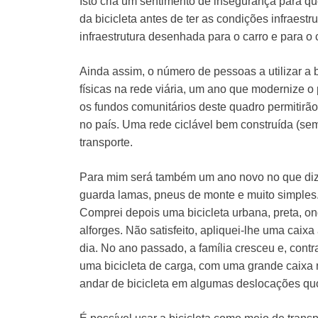
Isto cria um sentimento de insegurança para qu
da bicicleta antes de ter as condições infraestr
infraestrutura desenhada para o carro e para o c
Ainda assim, o número de pessoas a utilizar a 
físicas na rede viária, um ano que modernize o
os fundos comunitários deste quadro permitirão
no país. Uma rede ciclável bem construída (sem
transporte.
Para mim será também um ano novo no que diz 
guarda lamas, pneus de monte e muito simples. 
Comprei depois uma bicicleta urbana, preta, ond
alforges. Não satisfeito, apliquei-lhe uma caix
dia. No ano passado, a família cresceu e, contr
uma bicicleta de carga, com uma grande caixa 
andar de bicicleta em algumas deslocações qu