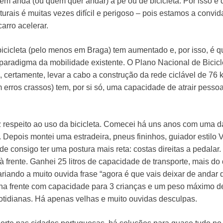
em anda (ou quem quer andar) a pé ou de bicicleta. Por isso é q
uturais é muitas vezes difícil e perigoso – pois estamos a convi
arro acelerar.
bicicleta (pelo menos em Braga) tem aumentado e, por isso, é q
 paradigma da mobilidade existente. O Plano Nacional de Bicic
, certamente, levar a cabo a construção da rede ciclável de 76
 erros crassos) tem, por si só, uma capacidade de atrair pesso
respeito ao uso da bicicleta. Comecei há uns anos com uma d
Depois montei uma estradeira, pneus fininhos, guiador estilo V
e consigo ter uma postura mais reta: costas direitas a pedalar.
a à frente. Ganhei 25 litros de capacidade de transporte, mais d
ariando a muito ouvida frase “agora é que vais deixar de andar d
na frente com capacidade para 3 crianças e um peso máximo de 
otidianas. Há apenas velhas e muito ouvidas desculpas.