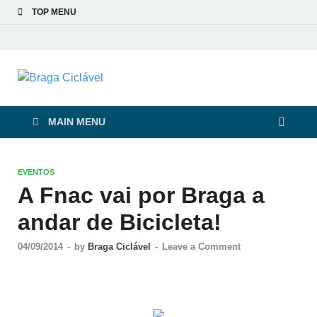
TOP MENU
Braga Ciclável
De bicicleta pela cidade e pelas pessoas
MAIN MENU
EVENTOS
A Fnac vai por Braga a
andar de Bicicleta!
04/09/2014
-
by
Braga Ciclável
-
Leave a Comment