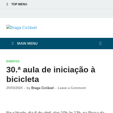
TOP MENU
Braga Ciclável
De bicicleta pela cidade e pelas pessoas
MAIN MENU
EVENTOS
30.ª aula de iniciação à
bicicleta
25/03/2024
-
by
Braga Ciclável
-
Leave a Comment
No sábado, dia 6 de abril, das 10h às 13h, na Praça da