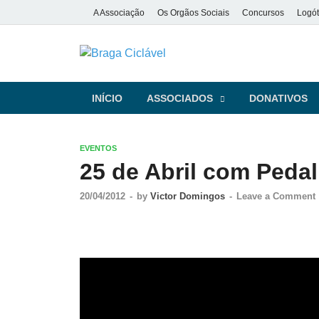
A Associação
Os Orgãos Sociais
Concursos
Logót
Braga Ciclá
De bicicleta pela cidade e pela
INÍCIO
ASSOCIADOS
DONATIVOS
EVENTOS
25 de Abril com Peda
20/04/2012
-
by
Victor Domingos
-
Leave a Comment