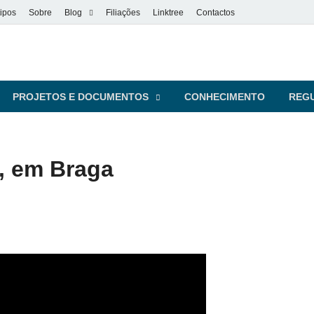
ipos
Sobre
Blog
Filiações
Linktree
Contactos
vel
s pessoas
PROJETOS E DOCUMENTOS
CONHECIMENTO
REG
l, em Braga