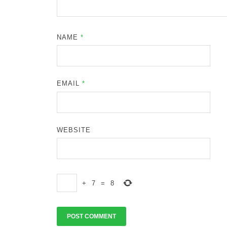
NAME
*
EMAIL
*
WEBSITE
+
7
=
8