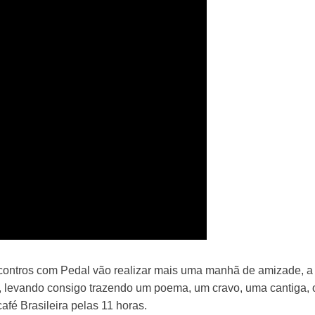
 Encontros com Pedal vão realizar mais uma manhã de amizade, 
r, levando consigo trazendo um poema, um cravo, uma cantiga,
afé Brasileira pelas 11 horas.