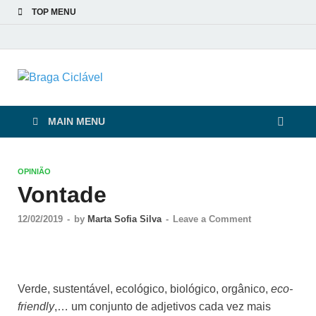
TOP MENU
Braga Ciclável
De bicicleta pela cidade e pelas pessoas
MAIN MENU
OPINIÃO
Vontade
12/02/2019
-
by
Marta Sofia Silva
-
Leave a Comment
Verde, sustentável, ecológico, biológico, orgânico,
eco-
friendly
,… um conjunto de adjetivos cada vez mais