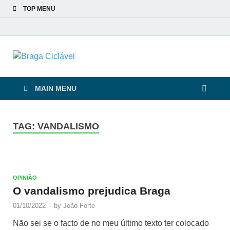
TOP MENU
Braga Ciclável
De bicicleta pela cidade e pelas pessoas
MAIN MENU
TAG:
VANDALISMO
OPINIÃO
O vandalismo prejudica Braga
01/10/2022
-
by
João Forte
Não sei se o facto de no meu último texto ter colocado