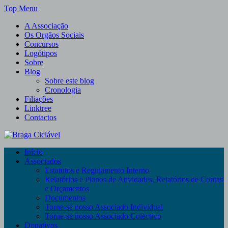
Skip
Top Menu
to
A Associação
content
Os Orgãos Sociais
Concursos
Logótipos
Sobre
Blog
Sobre este blog
Cronologia
Filiações
Linktree
Contactos
Braga Ciclável
Início
De bicicleta pela cidade e pelas pessoas
Associados
Estatutos e Regulamento Interno
Relatórios e Planos de Atividades, Relatórios de Contas
e Orçamentos
Documentos
Torne-se nosso Associado Individual
Torne-se nosso Associado Colectivo
Donativos