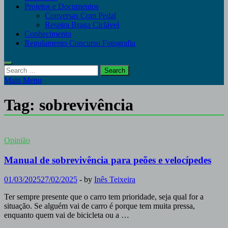
Projetos e Documentos
Conversas Com Pedal
Respira Braga Ciclável
Conhecimento
Regulamento Concurso Fotografia
Search
for:
Main Menu
Tag:
sobrevivência
Opinião
Manual de sobrevivência para peões e velocípedes
01/03/2025
27/02/2025
-
by
Inês Teixeira
Ter sempre presente que o carro tem prioridade, seja qual for a
situação. Se alguém vai de carro é porque tem muita pressa,
enquanto quem vai de bicicleta ou a …